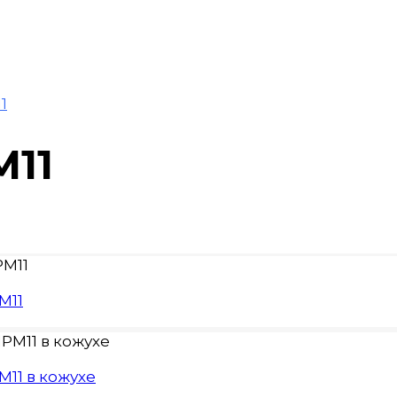
1
М11
М11
11 в кожухе