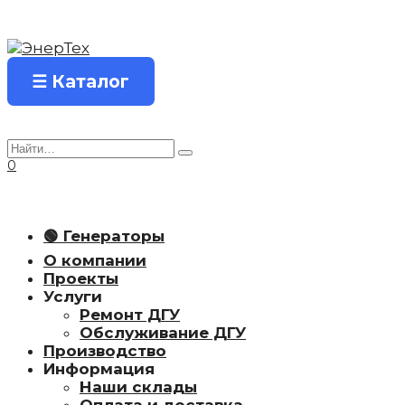
Перейти
к
содержанию
☰ Каталог
Search
for:
0
🟢 Генераторы
О компании
Проекты
Услуги
Ремонт ДГУ
Обслуживание ДГУ
Производство
Информация
Наши склады