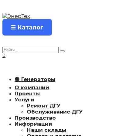
Перейти
к
содержанию
☰ Каталог
Search
for:
0
🟢 Генераторы
О компании
Проекты
Услуги
Ремонт ДГУ
Обслуживание ДГУ
Производство
Информация
Наши склады