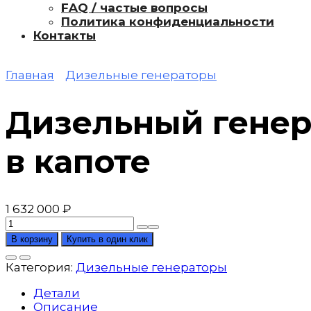
FAQ / частые вопросы
Политика конфиденциальности
Контакты
Главная
Дизельные генераторы
Дизельный генер
в капоте
1 632 000
₽
Количество
товара
В корзину
Купить в один клик
Дизельный
генератор
Категория:
Дизельные генераторы
AZIMUT
АД-200С-
Детали
Т400-
Описание