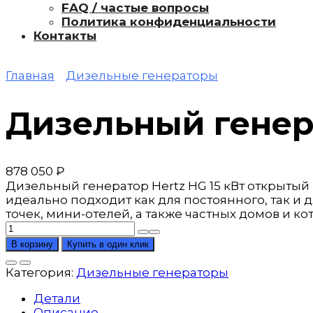
FAQ / частые вопросы
Политика конфиденциальности
Контакты
Главная
Дизельные генераторы
Дизельный генера
878 050
₽
Дизельный генератор Hertz HG 15 кВт открыты
идеально подходит как для постоянного, так 
точек, мини-отелей, а также частных домов и к
Количество
товара
В корзину
Купить в один клик
Дизельный
генератор
Категория:
Дизельные генераторы
Hertz
15
Детали
кВт
Описание