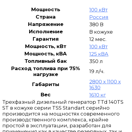
1РКМ19
в
Мощность
100 кВт
шумозащитном
Страна
Россия
кожухе
Напряжение
380 В
Исполнение
В кожухе
Гарантия
12 мес.
Мощность, кВт
100 кВт
Мощность, кВА
125 кВА
Топливный бак
350 л
Расход топлива при 75%
19 л/ч.
нагрузке
2800 x 1100 x
Габариты
1630
Вес
1610 кг
Трехфазный дизельный генератор TTd 140TS
ST в кожухе серии TSS Standart серийно
производится на мощностях современного
производственного комплекса, крайне
простой в эксплуатации, разработан для
применения как в качестве резервных, так и