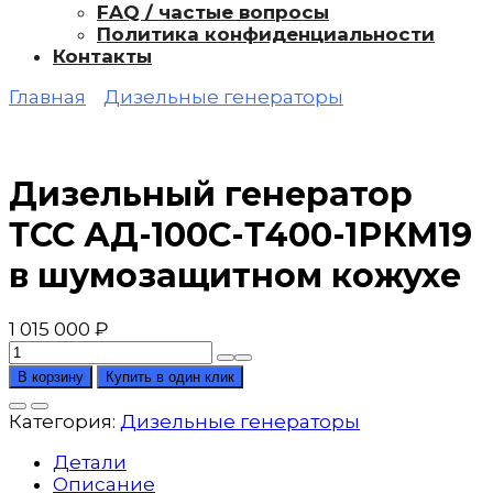
FAQ / частые вопросы
Политика конфиденциальности
Контакты
Главная
Дизельные генераторы
Дизельный генератор
ТСС АД-100С-Т400-1РКМ19
в шумозащитном кожухе
1 015 000
₽
Количество
товара
В корзину
Купить в один клик
Дизельный
генератор
Категория:
Дизельные генераторы
ТСС
АД-100С-
Детали
Т400-
Описание