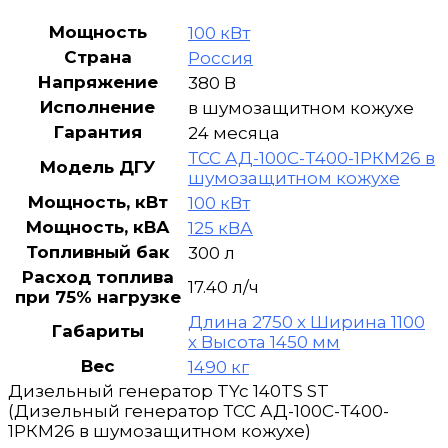
1РКМ26
в
Мощность
100 кВт
шумозащитном
Страна
Россия
кожухе
Напряжение
380 В
Исполнение
в шумозащитном кожухе
Гарантия
24 месяца
ТСС АД-100С-Т400-1РКМ26 в
Модель ДГУ
шумозащитном кожухе
Мощность, кВт
100 кВт
Мощность, кВА
125 кВА
Топливный бак
300 л
Расход топлива
17.40 л/ч
при 75% нагрузке
Длина 2750 х Ширина 1100
Габариты
х Высота 1450 мм
Вес
1490 кг
Дизельный генератор TYc 140TS ST
(Дизельный генератор ТСС АД-100С-Т400-
1РКМ26 в шумозащитном кожухе)