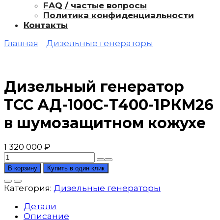
FAQ / частые вопросы
Политика конфиденциальности
Контакты
Главная
Дизельные генераторы
Дизельный генератор
ТСС АД-100С-Т400-1РКМ26
в шумозащитном кожухе
1 320 000
₽
Количество
товара
В корзину
Купить в один клик
Дизельный
генератор
Категория:
Дизельные генераторы
ТСС
АД-100С-
Детали
Т400-
Описание