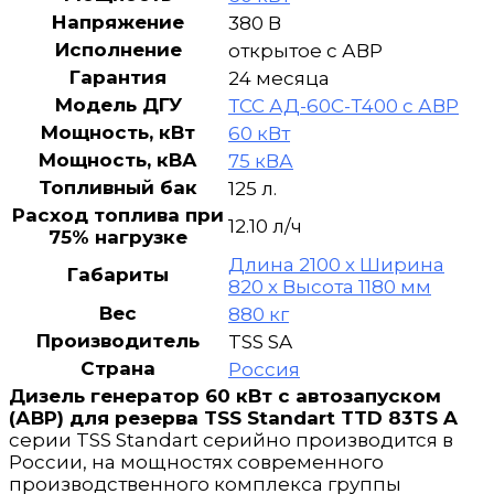
Напряжение
380 В
Исполнение
открытое с АВР
Гарантия
24 месяца
Модель ДГУ
ТСС АД-60С-Т400 с АВР
Мощность, кВт
60 кВт
Мощность, кВА
75 кВА
Топливный бак
125 л.
Расход топлива при
12.10 л/ч
75% нагрузке
Длина 2100 х Ширина
Габариты
820 х Высота 1180 мм
Вес
880 кг
Производитель
TSS SA
Страна
Россия
Дизель генератор 60 кВт с автозапуском
(АВР) для резерва TSS Standart TTD 83TS A
серии TSS Standart серийно производится в
России, на мощностях современного
производственного комплекса группы