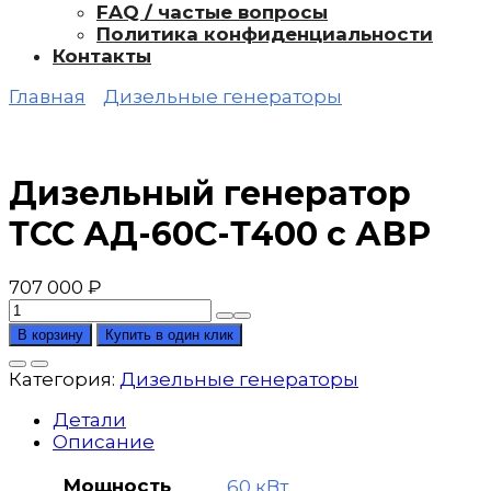
FAQ / частые вопросы
Политика конфиденциальности
Контакты
Главная
Дизельные генераторы
Дизельный генератор
ТСС АД-60С-Т400 с АВР
707 000
₽
Количество
товара
В корзину
Купить в один клик
Дизельный
генератор
Категория:
Дизельные генераторы
ТСС
АД-60С-
Детали
Т400
Описание
с
АВР
Мощность
60 кВт