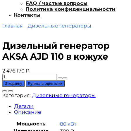
FAQ / частые вопросы
Политика конфиденциальности
Контакты
Главная
Дизельные генераторы
Дизельный генератор
AKSA AJD 110 в кожухе
2 476 170
₽
Количество
товара
В корзину
Купить в один клик
Дизельный
генератор
Категория:
Дизельные генераторы
AKSA
AJD
Детали
110
Описание
в
кожухе
Мощность
80 кВт