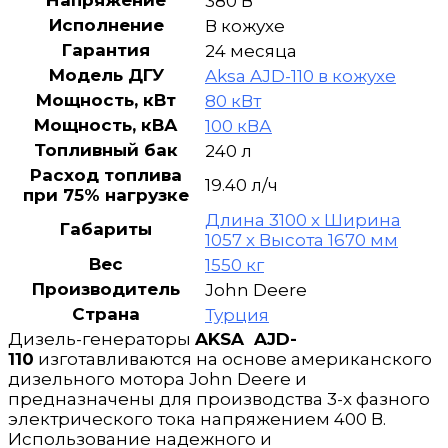
Напряжение
380 В
Исполнение
В кожухе
Гарантия
24 месяца
Модель ДГУ
Aksa AJD-110 в кожухе
Мощность, кВт
80 кВт
Мощность, кВА
100 кВА
Топливный бак
240 л
Расход топлива
19.40 л/ч
при 75% нагрузке
Длина 3100 х Ширина
Габариты
1057 х Высота 1670 мм
Вес
1550 кг
Производитель
John Deere
Страна
Турция
Дизель-генераторы
AKSA AJD-
110
изготавливаются на основе американского
дизельного мотора John Deere и
предназначены для производства 3-х фазного
электрического тока напряжением 400 В.
Использование надежного и