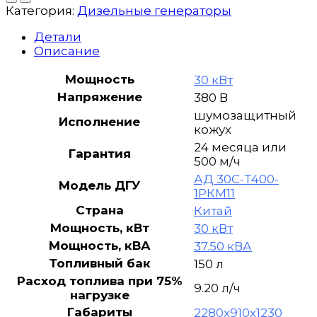
генератор
Категория:
Дизельные генераторы
AZIMUT
АД
Детали
30С-
Описание
Т400-
1РМ11
Мощность
30 кВт
в
Напряжение
380 В
кожухе
шумозащитный
Исполнение
кожух
24 месяца или
Гарантия
500 м/ч
АД 30С-Т400-
Модель ДГУ
1РКМ11
Страна
Китай
Мощность, кВт
30 кВт
Мощность, кВА
37.50 кВА
Топливный бак
150 л
Расход топлива при 75%
9.20 л/ч
нагрузке
Габариты
2280х910х1230