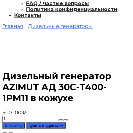
FAQ / частые вопросы
Политика конфиденциальности
Контакты
Главная
Дизельные генераторы
Дизельный генератор
AZIMUT АД 30С-Т400-
1РМ11 в кожухе
500 100
₽
Количество
товара
В корзину
Купить в один клик
Дизельный