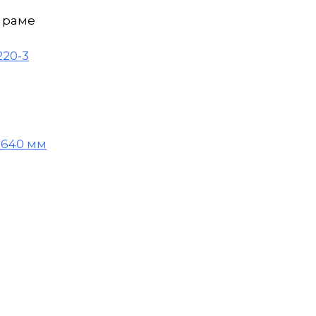
 раме
220-3
 1640 мм