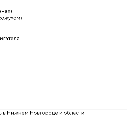
нная)
 кожухом)
игателя