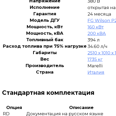
Напряжение
380 В
Исполнение
открытая на
Гарантия
24 месяца
Модель ДГУ
FG Wilson P
Мощность, кВт
160 кВт
Мощность, кВА
200 кВА
Топливный бак
394 л
Расход топлива при 75% нагрузке
34.60 л/ч
Габариты
2510 х 1010 х
Вес
1735 кг
Производитель
Marelli
Страна
Италия
Стандартная комплектация
Опция
Описание
RD
Документация на русском языке