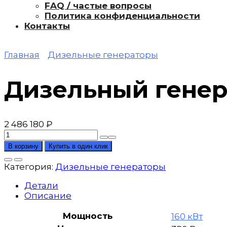
FAQ / частые вопросы
Политика конфиденциальности
Контакты
Главная
Дизельные генераторы
Дизельный генера
2 486 180
₽
Количество
товара
В корзину
Купить в один клик
Дизельный
генератор
Категория:
Дизельные генераторы
FG
Wilson
Детали
P220-
Описание
3
Мощность
160 кВт