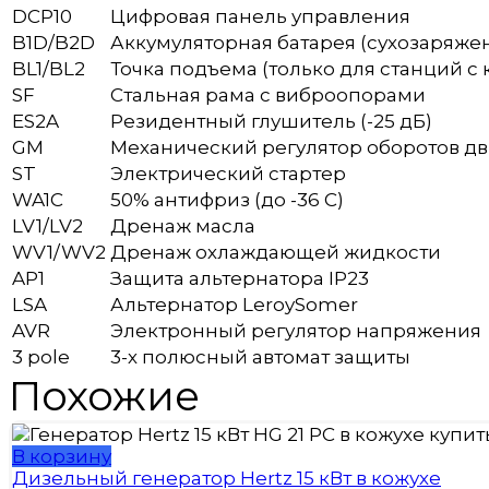
DCP10
Цифровая панель управления
B1D/B2D
Аккумуляторная батарея (сухозаряже
BL1/BL2
Точка подъема (только для станций с
SF
Стальная рама с виброопорами
ES2A
Резидентный глушитель (-25 дБ)
GM
Механический регулятор оборотов дв
ST
Электрический стартер
WA1C
50% антифриз (до -36 C)
LV1/LV2
Дренаж масла
WV1/WV2
Дренаж охлаждающей жидкости
AP1
Защита альтернатора IP23
LSA
Альтернатор LeroySomer
AVR
Электронный регулятор напряжения
3 pole
3-х полюсный автомат защиты
Похожие
В корзину
Дизельный генератор Hertz 15 кВт в кожухе