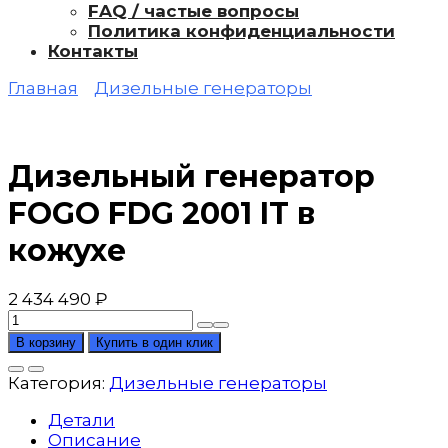
FAQ / частые вопросы
Политика конфиденциальности
Контакты
Главная
Дизельные генераторы
Дизельный генератор
FOGO FDG 2001 IT в
кожухе
2 434 490
₽
Количество
товара
В корзину
Купить в один клик
Дизельный
генератор
Категория:
Дизельные генераторы
FOGO
FDG
Детали
2001
Описание