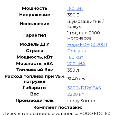
IT
в
Мощность
160 кВт
кожухе
Напряжение
380 В
шумозащитный
Исполнение
кожух
1 год или 2000
Гарантия
моточасов.
Модель ДГУ
Fogo FDF(G) 200 I
Страна
Польша
Мощность, кВт
160 кВт
Мощность, кВА
200 кВА
Топливный бак
350 л
Расход топлива при 75%
31.40 л/ч
нагрузке
Габариты
3600х1212х1945
Вес
2220 кг
Производитель
Leroy Somer
Комплект поставки:
Дизель-генераторная установка FOGO FDG 60