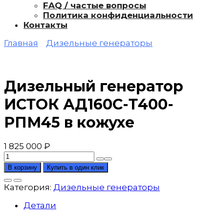
FAQ / частые вопросы
Политика конфиденциальности
Контакты
Главная
Дизельные генераторы
Дизельный генератор
ИСТОК АД160С-Т400-
РПМ45 в кожухе
1 825 000
₽
Количество
товара
В корзину
Купить в один клик
Дизельный
генератор
Категория:
Дизельные генераторы
ИСТОК
АД160С-
Детали
Т400-