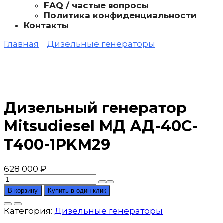
FAQ / частые вопросы
Политика конфиденциальности
Контакты
Главная
Дизельные генераторы
Дизельный генератор
Mitsudiesel МД АД-40С-
Т400-1РKМ29
628 000
₽
Количество
товара
В корзину
Купить в один клик
Дизельный
генератор
Категория:
Дизельные генераторы
Mitsudiesel