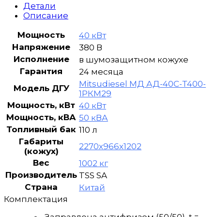
МД
Детали
АД-40С-
Описание
Т400-
1РKМ29
Мощность
40 кВт
Напряжение
380 В
Исполнение
в шумозащитном кожухе
Гарантия
24 месяца
Mitsudiesel МД АД-40С-Т400-
Модель ДГУ
1РКМ29
Мощность, кВт
40 кВт
Мощность, кВА
50 кВА
Топливный бак
110 л
Габариты
2270х966х1202
(кожух)
Вес
1002 кг
Производитель
TSS SA
Страна
Китай
Комплектация