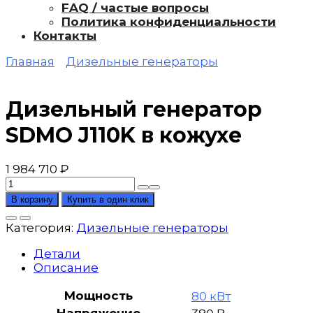
FAQ / частые вопросы
Политика конфиденциальности
Контакты
Главная
Дизельные генераторы
Дизельный генератор
SDMO J110K в кожухе
1 984 710
₽
Количество
товара
В корзину
Купить в один клик
Дизельный
генератор
Категория:
Дизельные генераторы
SDMO
J110K
Детали
в
Описание
кожухе
Мощность
80 кВт