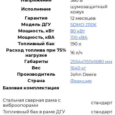
Напряжение
380 В
шумозащитный
Исполнение
кожух
Гарантия
12 месяцев
Модель ДГУ
SDMO J110K
Мощность, кВт
80 кВт
Мощность, кВА
100 кВА
Топливный бак
190 л
Расход топлива при 75%
16 л/ч
нагрузке
Габариты
2554х1150х1680 мм
Вес
1640 кг
Производитель
John Deere
Страна
Франция
Базовая комплектация
Стальная сварная рама с
стандарт
виброопорами
Топливный бак в раме ДГУ
стандарт