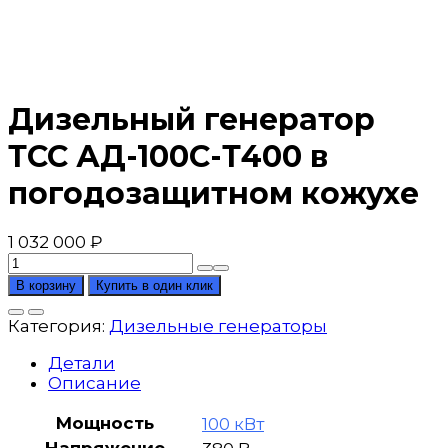
Дизельный генератор
ТСС АД-100С-Т400 в
погодозащитном кожухе
1 032 000
₽
Количество
товара
В корзину
Купить в один клик
Дизельный
генератор
Категория:
Дизельные генераторы
ТСС
АД-100С-
Детали
Т400
Описание
в
погодозащитном
Мощность
100 кВт
кожухе