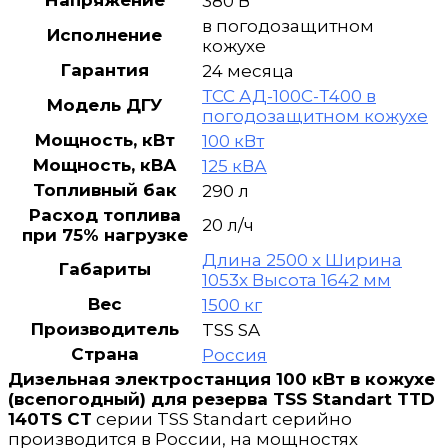
Напряжение
380 В
в погодозащитном
Исполнение
кожухе
Гарантия
24 месяца
ТСС АД-100С-Т400 в
Модель ДГУ
погодозащитном кожухе
Мощность, кВт
100 кВт
Мощность, кВА
125 кВА
Топливный бак
290 л
Расход топлива
20 л/ч
при 75% нагрузке
Длина 2500 x Ширина
Габариты
1053x Высота 1642 мм
Вес
1500 кг
Производитель
TSS SA
Страна
Россия
Дизельная электростанция 100 кВт в кожухе
(всепогодный) для резерва TSS Standart TTD
140TS CT
серии TSS Standart серийно
производится в России, на мощностях