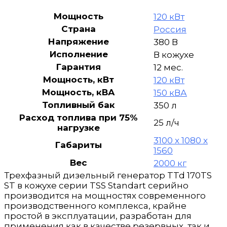
1РКМ19
в
Мощность
120 кВт
шумозащитном
Страна
Россия
кожухе
Напряжение
380 В
Исполнение
В кожухе
Гарантия
12 мес.
Мощность, кВт
120 кВт
Мощность, кВА
150 кВА
Топливный бак
350 л
Расход топлива при 75%
25 л/ч
нагрузке
3100 x 1080 x
Габариты
1560
Вес
2000 кг
Трехфазный дизельный генератор TTd 170TS
ST в кожухе серии TSS Standart серийно
производится на мощностях современного
производственного комплекса, крайне
простой в эксплуатации, разработан для
применения как в качестве резервных, так и