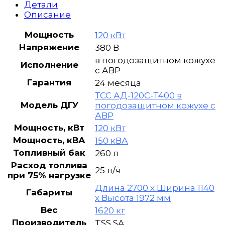
АД-120С-
Детали
Т400
Описание
в
погодозащитном
Мощность
120 кВт
кожухе
Напряжение
380 В
с
в погодозащитном кожухе
АВР
Исполнение
с АВР
Гарантия
24 месяца
ТСС АД-120С-Т400 в
Модель ДГУ
погодозащитном кожухе с
АВР
Мощность, кВт
120 кВт
Мощность, кВА
150 кВА
Топливный бак
260 л
Расход топлива
25 л/ч
при 75% нагрузке
Длина 2700 х Ширина 1140
Габариты
х Высота 1972 мм
Вес
1620 кг
Производитель
TSS SA