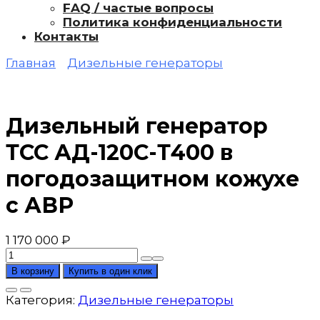
FAQ / частые вопросы
Политика конфиденциальности
Контакты
Главная
Дизельные генераторы
Дизельный генератор
ТСС АД-120С-Т400 в
погодозащитном кожухе
с АВР
1 170 000
₽
Количество
товара
В корзину
Купить в один клик
Дизельный
генератор
Категория:
Дизельные генераторы
ТСС