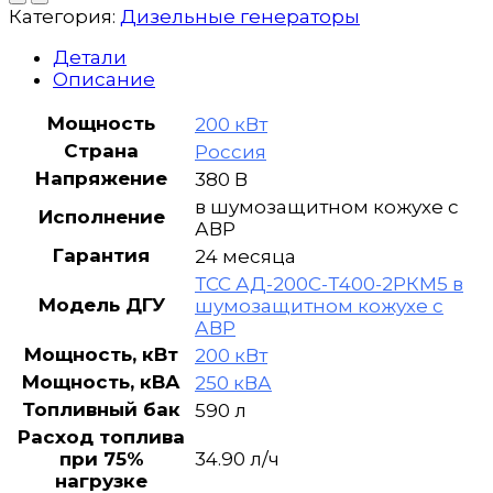
генератор
Категория:
Дизельные генераторы
ТСС
АД-200С-
Детали
Т400-
Описание
2РКМ5
в
Мощность
200 кВт
шумозащитном
Страна
Россия
кожухе
Напряжение
380 В
в шумозащитном кожухе с
Исполнение
АВР
Гарантия
24 месяца
ТСС АД-200С-Т400-2РКМ5 в
Модель ДГУ
шумозащитном кожухе с
АВР
Мощность, кВт
200 кВт
Мощность, кВА
250 кВА
Топливный бак
590 л
Расход топлива
при 75%
34.90 л/ч
нагрузке