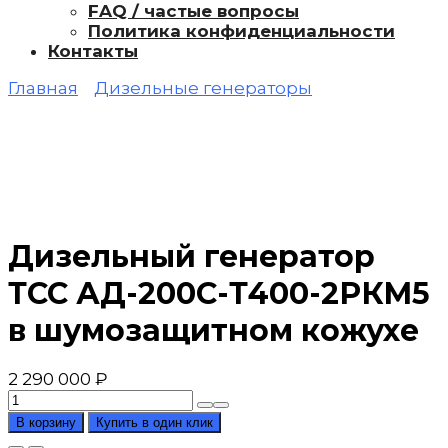
FAQ / частые вопросы
Политика конфиденциальности
Контакты
Главная
Дизельные генераторы
Дизельный генератор
ТСС АД-200С-Т400-2РКМ5
в шумозащитном кожухе
2 290 000
₽
Количество
товара
В корзину
Купить в один клик
Дизельный