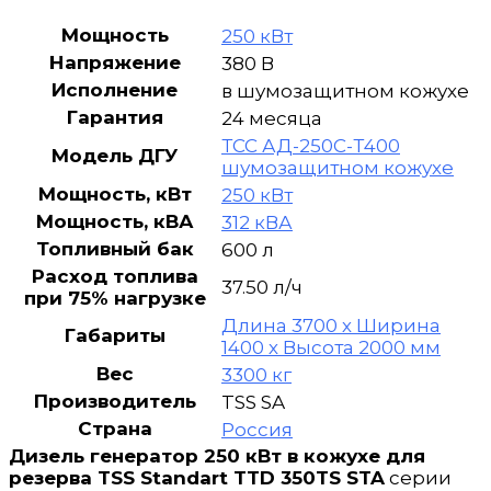
в
шумозащитном
Мощность
250 кВт
кожухе
Напряжение
380 В
Исполнение
в шумозащитном кожухе
Гарантия
24 месяца
ТСС АД-250С-Т400
Модель ДГУ
шумозащитном кожухе
Мощность, кВт
250 кВт
Мощность, кВА
312 кВА
Топливный бак
600 л
Расход топлива
37.50 л/ч
при 75% нагрузке
Длина 3700 х Ширина
Габариты
1400 х Высота 2000 мм
Вес
3300 кг
Производитель
TSS SA
Страна
Россия
Дизель генератор 250 кВт в кожухе для
резерва TSS Standart TTD 350TS STA
серии