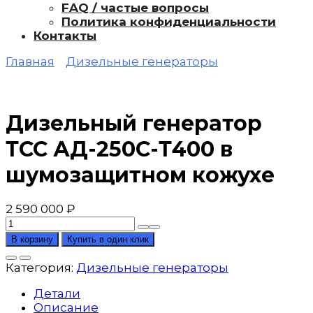
FAQ / частые вопросы
Политика конфиденциальности
Контакты
Главная
Дизельные генераторы
Дизельный генератор
ТСС АД-250С-Т400 в
шумозащитном кожухе
2 590 000
₽
Количество
товара
В корзину
Купить в один клик
Дизельный
генератор
Категория:
Дизельные генераторы
ТСС
АД-250С-
Детали
Т400
Описание