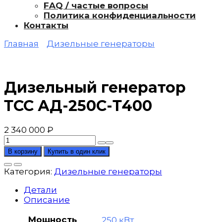
FAQ / частые вопросы
Политика конфиденциальности
Контакты
Главная
Дизельные генераторы
Дизельный генератор
ТСС АД-250С-Т400
2 340 000
₽
Количество
товара
В корзину
Купить в один клик
Дизельный
генератор
Категория:
Дизельные генераторы
ТСС
АД-250С-
Детали
Т400
Описание
Мощность
250 кВт