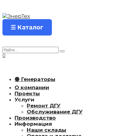
Перейти
к
содержанию
☰ Каталог
Search
for:
0
🟢 Генераторы
О компании
Проекты
Услуги
Ремонт ДГУ
Обслуживание ДГУ
Производство
Информация
Наши склады