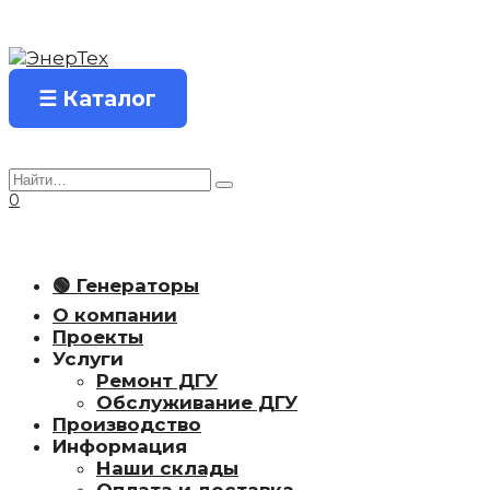
Перейти
к
содержанию
☰ Каталог
Search
for:
0
🟢 Генераторы
О компании
Проекты
Услуги
Ремонт ДГУ
Обслуживание ДГУ
Производство
Информация
Наши склады