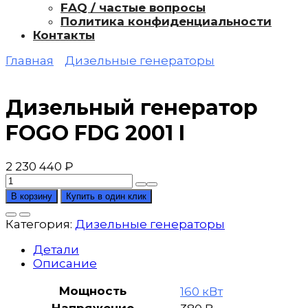
FAQ / частые вопросы
Политика конфиденциальности
Контакты
Главная
Дизельные генераторы
Дизельный генератор
FOGO FDG 2001 I
2 230 440
₽
Количество
товара
В корзину
Купить в один клик
Дизельный
генератор
Категория:
Дизельные генераторы
FOGO
FDG
Детали
2001
Описание
I
Мощность
160 кВт