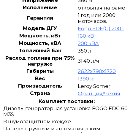
Напряжение
380 В
Исполнение
открытая на раме
1 год или 2000
Гарантия
моточасов.
Модель ДГУ
Fogo FDF(G) 200 I
Мощность, кВт
160 кВт
Мощность, кВА
200 кВА
Топливный бак
350 л
Расход топлива при 75%
31.40 л/ч
нагрузке
Габариты
2622х790х1720
Вес
1390 кг
Производитель
Leroy Somer
Страна
Франция/Чехия
Комплект поставки:
Дизель-генераторная установка FOGO FDG 60
M3S
В шумозащитном кожухе
Панель с ручным и автоматическим