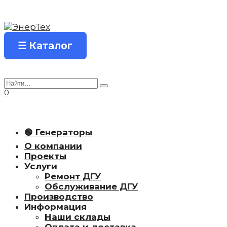
Перейти
к
содержанию
☰ Каталог
Search
for:
0
🟢 Генераторы
О компании
Проекты
Услуги
Ремонт ДГУ
Обслуживание ДГУ
Производство
Информация
Наши склады