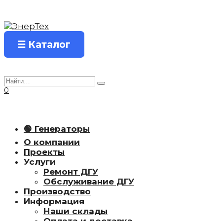
Перейти
к
содержанию
☰ Каталог
Search
for:
0
🟢 Генераторы
О компании
Проекты
Услуги
Ремонт ДГУ
Обслуживание ДГУ
Производство
Информация
Наши склады